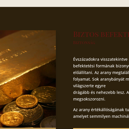
Biztos befekt
Biztonság
Évszázadokra visszatekintve
befektetési formának bizony
előállítani. Az arany megtal
folyamat. Sok aranybányát má
világszerte egyre
drágább és nehezebb lesz. A
megsokszorozni.
Az arany értékállóságának tu
amelyet semmilyen machinál