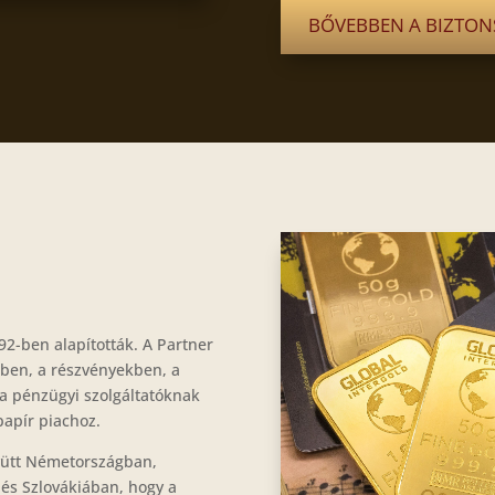
BŐVEBBEN A BIZTO
92-ben alapították. A Partner
kben, a részvényekben, a
 a pénzügyi szolgáltatóknak
papír piachoz.
yütt Németországban,
és Szlovákiában, hogy a