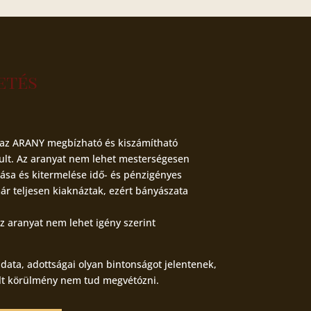
etés
 az ARANY megbízható és kiszámítható
ult. Az aranyat nem lehet mesterségesen
álása és kitermelése idő- és pénzigényes
r teljesen kiaknáztak, ezért bányászata
z aranyat nem lehet igény szerint
data, adottságai olyan bintonságot jelentenek,
t körülmény nem tud megvétózni.