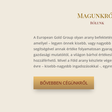
Magunkr
Rólunk
A European Gold Group olyan arany befektetési
amellyel – legyen önnek kisebb, vagy nagyobb
segítségével annak értéke folyamatosan gyara
gazdasági mutatóitól, a világon bárhol értékesí
hozzáférhető. Mivel a Föld arany készlete vége
évre – kisebb-nagyobb ingadozásokkal -, egyr
BŐVEBBEN CÉGÜNKRŐL