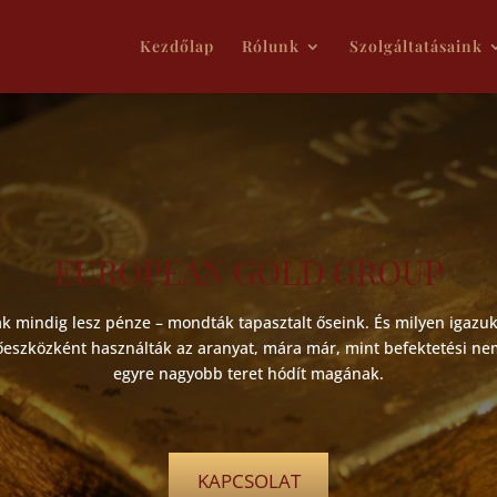
Kezdőlap
Rólunk
Szolgáltatásaink
EUROPEAN GOLD GROUP
k mindig lesz pénze – mondták tapasztalt őseink. És milyen igazu
őeszközként használták az aranyat, mára már, mint befektetési ne
egyre nagyobb teret hódít magának.
KAPCSOLAT