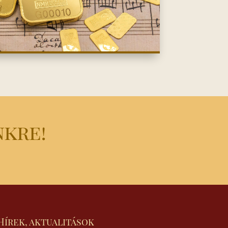
nkre!
Hírek, aktualitások