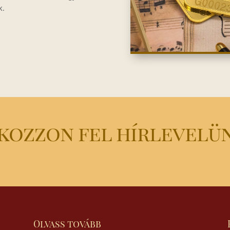
k.
kozzon fel hírlevelü
Olvass tovább