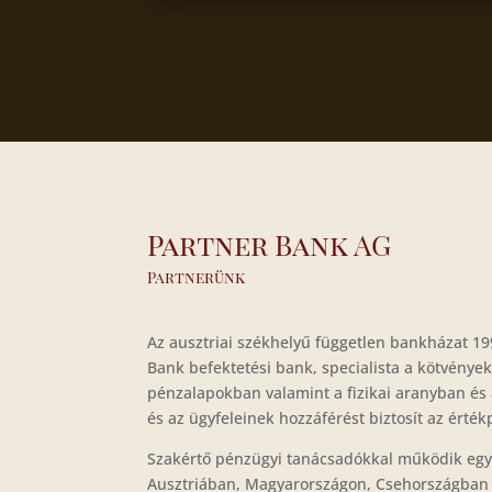
Partner Bank AG
Partnerünk
Az ausztriai székhelyű független bankházat 19
Bank befektetési bank, specialista a kötvénye
pénzalapokban valamint a fizikai aranyban és
és az ügyfeleinek hozzáférést biztosít az érték
Szakértő pénzügyi tanácsadókkal működik eg
Ausztriában, Magyarországon, Csehországban 