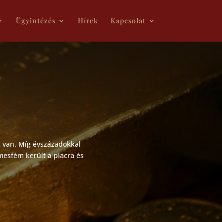
Ügyintézés
Hírek
Kapcsolat
k van. Míg évszázadokkal
mesfém került a piacra és