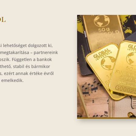
ól
 lehetőséget dolgozott ki,
 megtakarítása – partnereink
pszik. Független a bankok
thető, stabil és bármikor
s, ezért annak értéke évről
e emelkedik.