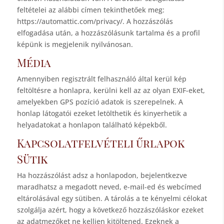
feltételei az alábbi címen tekinthetőek meg:
https://automattic.com/privacy/. A hozzászólás
elfogadása után, a hozzászólásunk tartalma és a profil
képünk is megjelenik nyilvánosan.
Média
Amennyiben regisztrált felhasználó által kerül kép
feltöltésre a honlapra, kerülni kell az az olyan EXIF-eket,
amelyekben GPS pozíció adatok is szerepelnek. A
honlap látogatói ezeket letölthetik és kinyerhetik a
helyadatokat a honlapon található képekből.
Kapcsolatfelvételi űrlapok
Sütik
Ha hozzászólást adsz a honlapodon, bejelentkezve
maradhatsz a megadott neved, e-mail-ed és webcímed
eltárolásával egy sütiben. A tárolás a te kényelmi célokat
szolgálja azért, hogy a következő hozzászóláskor ezeket
az adatmezőket ne kelljen kitöltened. Ezeknek a