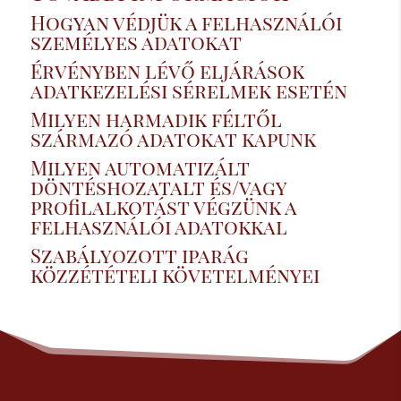
Hogyan védjük a felhasználói
személyes adatokat
Érvényben lévő eljárások
adatkezelési sérelmek esetén
Milyen harmadik féltől
származó adatokat kapunk
Milyen automatizált
döntéshozatalt és/vagy
profilalkotást végzünk a
felhasználói adatokkal
Szabályozott iparág
közzétételi követelményei