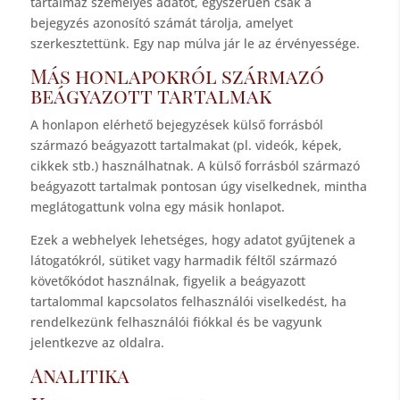
tartalmaz személyes adatot, egyszerűen csak a
bejegyzés azonosító számát tárolja, amelyet
szerkesztettünk. Egy nap múlva jár le az érvényessége.
Más honlapokról származó
beágyazott tartalmak
A honlapon elérhető bejegyzések külső forrásból
származó beágyazott tartalmakat (pl. videók, képek,
cikkek stb.) használhatnak. A külső forrásból származó
beágyazott tartalmak pontosan úgy viselkednek, mintha
meglátogattunk volna egy másik honlapot.
Ezek a webhelyek lehetséges, hogy adatot gyűjtenek a
látogatókról, sütiket vagy harmadik féltől származó
követőkódot használnak, figyelik a beágyazott
tartalommal kapcsolatos felhasználói viselkedést, ha
rendelkezünk felhasználói fiókkal és be vagyunk
jelentkezve az oldalra.
Analitika