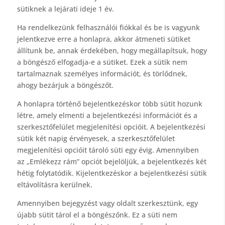
sütiknek a lejárati ideje 1 év.
Ha rendelkezünk felhasználói fiókkal és be is vagyunk
jelentkezve erre a honlapra, akkor átmeneti sütiket
állítunk be, annak érdekében, hogy megállapítsuk, hogy
a böngésző elfogadja-e a sütiket. Ezek a sütik nem
tartalmaznak személyes információt, és törlődnek,
ahogy bezárjuk a böngészőt.
A honlapra történő bejelentkezéskor több sütit hozunk
létre, amely elmenti a bejelentkezési információt és a
szerkesztőfelület megjelenítési opcióit. A bejelentkezési
sütik két napig érvényesek, a szerkesztőfelület
megjelenítési opcióit tároló süti egy évig. Amennyiben
az „Emlékezz rám” opciót bejelöljük, a bejelentkezés két
hétig folytatódik. Kijelentkezéskor a bejelentkezési sütik
eltávolításra kerülnek.
Amennyiben bejegyzést vagy oldalt szerkesztünk, egy
újabb sütit tárol el a böngészőnk. Ez a süti nem